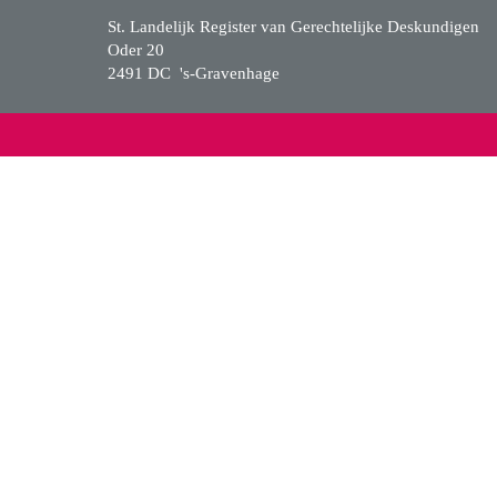
St. Landelijk Register van Gerechtelijke Deskundigen
Oder 20
2491 DC 's-Gravenhage