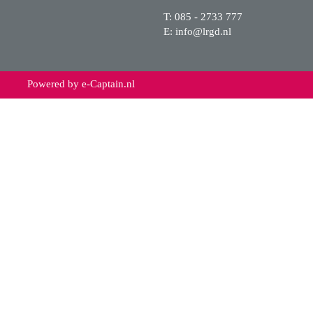
T: 085 - 2733 777
E:
ofni
@lrgd.nl
Powered by e-Captain.nl