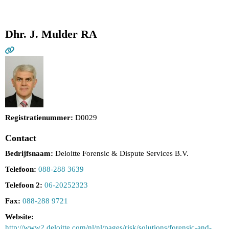
Dhr. J. Mulder RA
Registratienummer:
D0029
Contact
Bedrijfsnaam:
Deloitte Forensic & Dispute Services B.V.
Telefoon:
088-288 3639
Telefoon 2:
06-20252323
Fax:
088-288 9721
Website:
http://www2.deloitte.com/nl/nl/pages/risk/solutions/forensic-and-