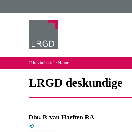
U bevindt zich:
Home
LRGD deskundige
Dhr. P. van Haeften RA