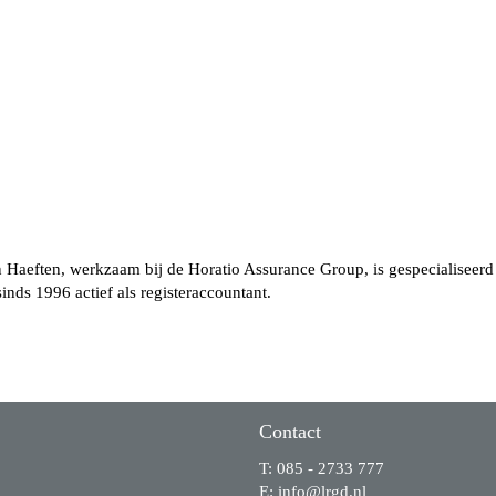
n Haeften, werkzaam bij de Horatio Assurance Group, is gespecialiseer
inds 1996 actief als registeraccountant.
Contact
T: 085 - 2733 777
E:
ofni
@lrgd.nl