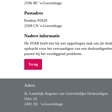
2596 BC 's-Gravenhage
Postadres
Postbus 95928
2509 CX 's-Gravenhage
Nadere informatie
De STAB heeft een bij wet opgedragen taak om als desku
opdracht voor het vervaardigen van een deskundigenber
passen bij het voorliggend probleem.
Terug
Adres
St. Landelijk Register van Gerechtelijke Deskundigen
Oder 20
2491 DC 's-Gravenhage