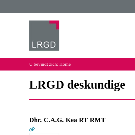
U bevindt zich:
Home
LRGD deskundige
Dhr. C.A.G. Kea RT RMT