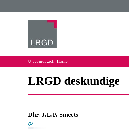
U bevindt zich:
Home
LRGD deskundige
Dhr. J.L.P. Smeets