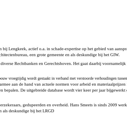
ij Lengkeek, actief o.a. in schade-expertise op het gebied van aanspra
hitectenbureau, een grote gemeente en als deskundige bij het GIW.
e diverse Rechtbanken en Gerechtshoven. Het gaat daarbij voornameli
ouw vroegtijdig wordt gestaakt in verband met verstoorde verhoudingen tuss
armee aan de hand van actuele normen voor arbeid en materiaalprijzen
 bepalen. De uitgebreide database wordt vier keer per jaar bijgewerkt
verzekeraars, gedupeerden en overheid. Hans Smeets is sinds 2009 werkz
n als deskundige bij het LRGD