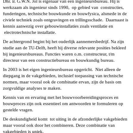
Dhr. ir. G.W.N. Jol is eigenaar van een ingenieursbureau. Hij is
werkzaam als ingenieur sinds 1990, op gebied van constructies,
funderingen, technische bouwkunde en bouwfysica, alsmede in de
civiele techniek zoals ontgravingen en trillingsschade. Daarnaast is
kennis aanwezig over gebouwinstallaties zoals ventilatie en
electrotechnische installatie.
De achtergrond begint bij het ouderlijk aannemersbedrijf. Na zijn
studie aan de TU-Delft, heeft hij diverse relevante posities bekleed
bij ingenieursbureaus. Functies waren o.m. constructeur, t/m
directeur van een constructiebureau en bouwkundig bureau.
In 2003 is het eigen ingenieursbureau opgericht. Niet alleen de
diepgang in de vakgebieden, inclusief toepassing van technische
normen, maar vooral ook de combinatie ervan, zijn de basis om
zorgvuldige analyses te maken.
Kennis van en ervaring met het bouwvoorbereidingsproces en
bouwproces zijn ook essentieel om antwoorden te formuleren op
gestelde vragen.
De deskundigheid komt tot uiting in de afzonderlijke vakgebieden
maar vooral ook door het combineren. Deze combinatie van
vakgebieden is uniek.