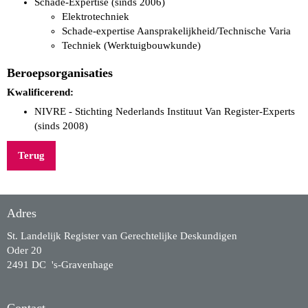
Schade-Expertise (sinds 2006)
Elektrotechniek
Schade-expertise Aansprakelijkheid/Technische Varia
Techniek (Werktuigbouwkunde)
Beroepsorganisaties
Kwalificerend:
NIVRE - Stichting Nederlands Instituut Van Register-Experts
(sinds 2008)
Terug
Adres
St. Landelijk Register van Gerechtelijke Deskundigen
Oder 20
2491 DC 's-Gravenhage