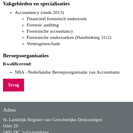
Vakgebieden en specialisaties
Accountancy (sinds 2013)
Financieel forensisch onderzoek
Forensic auditing
Forensische accountancy
Forensische onderzoeken (Handreiking 1112)
Vermogensschade
Beroepsorganisaties
Kwalificerend:
NBA - Nederlandse Beroepsorganisatie van Accountants
Terug
Adres
St. Landelijk Register van Gerechtelijke Deskundigen
Oder 20
2491 DC 's-Gravenhage