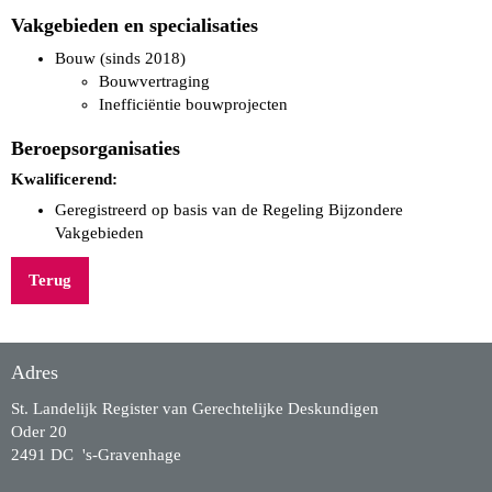
Vakgebieden en specialisaties
Bouw (sinds 2018)
Bouwvertraging
Inefficiëntie bouwprojecten
Beroepsorganisaties
Kwalificerend:
Geregistreerd op basis van de Regeling Bijzondere
Vakgebieden
Terug
Adres
St. Landelijk Register van Gerechtelijke Deskundigen
Oder 20
2491 DC 's-Gravenhage