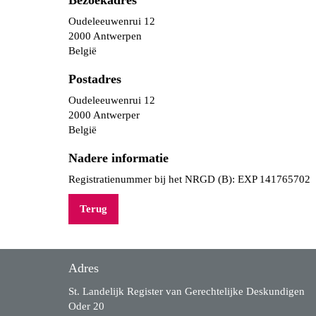
Bezoekadres
Oudeleeuwenrui 12
2000 Antwerpen
België
Postadres
Oudeleeuwenrui 12
2000 Antwerper
België
Nadere informatie
Registratienummer bij het NRGD (B): EXP 141765702
Terug
Adres
St. Landelijk Register van Gerechtelijke Deskundigen
Oder 20