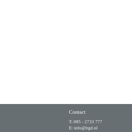
Contact
T: 085 - 2733 777
E:
ofni
@lrgd.nl