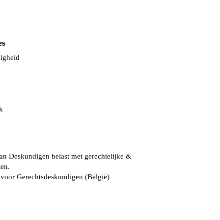
es
igheid
k
n Deskundigen belast met gerechtelijke &
ten.
 voor Gerechtsdeskundigen (België)