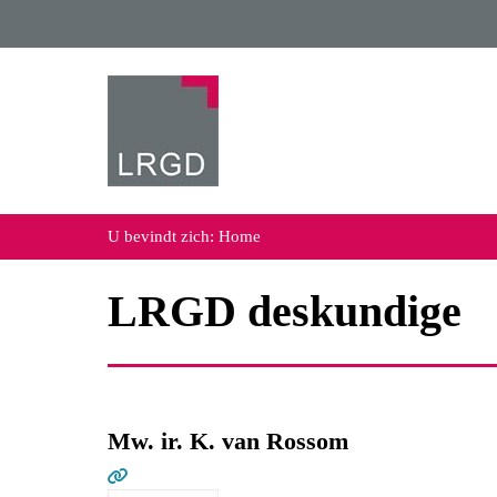
U bevindt zich:
Home
LRGD deskundige
Mw. ir. K. van Rossom